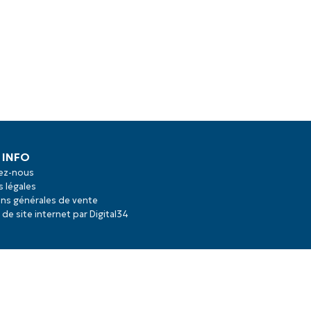
 INFO
ez-nous
 légales
ns générales de vente
 de site internet par Digital34