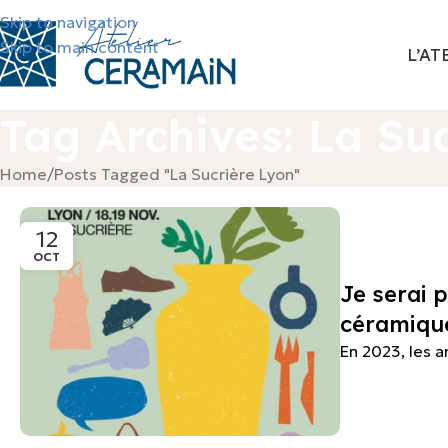
Skip to navigation
Skip to main content
L’AT
Tag Archives: La Su
Home
Posts Tagged "La Sucrière Lyon"
12
OCT
Je serai 
céramique
En 2023, les a