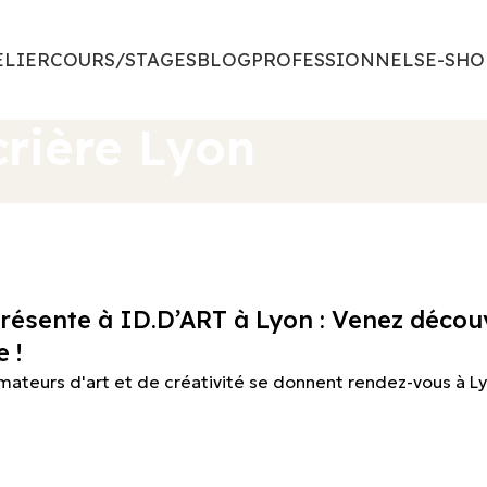
ELIER
COURS/STAGES
BLOG
PROFESSIONNELS
E-SHO
crière Lyon
présente à ID.D’ART à Lyon : Venez décou
 !
mateurs d'art et de créativité se donnent rendez-vous à Lyon