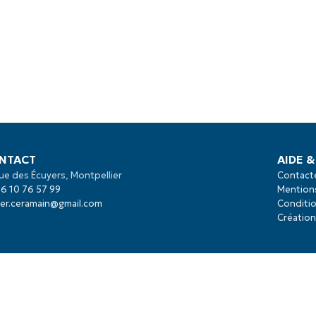
NTACT
AIDE &
ue des Écuyers, Montpellier
Contact
6 10 76 57 99
Mentions
ier.ceramain@gmail.com
Conditio
Création